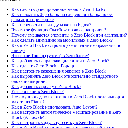
Как сделать фиксированное меню в Zero Block?
Как наложить Зеро блок на следующий блок, но без
фиксации при скроле
Как перенести в Тильду макет из Figma?
Что такое функция Overflow и как ее настроить?
Почему смещаются элементы в Zero Block при адаптации?
Как сделать анимацию на мобильных в Zero Block?
Как в Zero Block настроить увеличение изображения по
клику?
Что такое Tooltip (тултип) в Zero блоке?
Как добавить направляющие линии в Zero Block?
Как сделать Zero Block в Pop-up
Как настроить разрешения экранов в Zero Block
Как выровнять Zero Block относительно стандартного
блока по ширине?
Как добавить стрелку в Zero Block?
Есть ли слои в Zero Block?
Почему пропадают картинки в Zero Block после импорта
макета из Figma?
Как в Zero Block использовать Auto Layout?
Как настроить автоматическое масштабирование в Zero
Block (Autoscale)?
Как настроить модульную сетку в Zero Block?
Как в Zero Block группу элементов сделать объектом