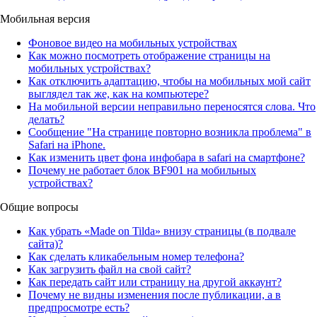
Мобильная версия
Фоновое видео на мобильных устройствах
Как можно посмотреть отображение страницы на
мобильных устройствах?
Как отключить адаптацию, чтобы на мобильных мой сайт
выглядел так же, как на компьютере?
На мобильной версии неправильно переносятся слова. Что
делать?
Сообщение "На странице повторно возникла проблема" в
Safari на iPhone.
Как изменить цвет фона инфобара в safari на смартфоне?
Почему не работает блок BF901 на мобильных
устройствах?
Общие вопросы
Как убрать «Made on Tilda» внизу страницы (в подвале
сайта)?
Как сделать кликабельным номер телефона?
Как загрузить файл на свой сайт?
Как передать сайт или страницу на другой аккаунт?
Почему не видны изменения после публикации, а в
предпросмотре есть?