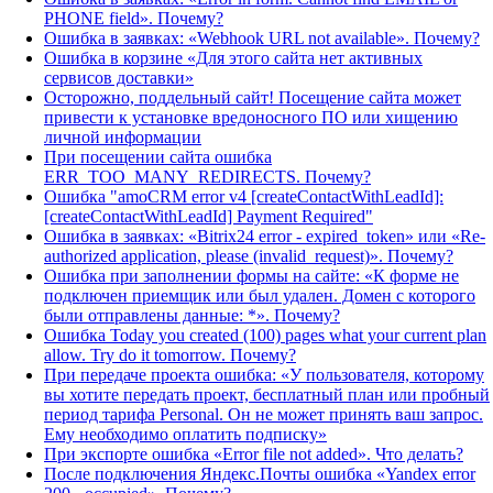
PHONE field». Почему?
Ошибка в заявках: «Webhook URL not available». Почему?
Ошибка в корзине «Для этого сайта нет активных
сервисов доставки»
Осторожно, поддельный сайт! Посещение сайта может
привести к установке вредоносного ПО или хищению
личной информации
При посещении сайта ошибка
ERR_TOO_MANY_REDIRECTS. Почему?
Ошибка "amoCRM error v4 [createContactWithLeadId]:
[createContactWithLeadId] Payment Required"
Ошибка в заявках: «Bitrix24 error - expired_token» или «Re-
authorized application, please (invalid_request)». Почему?
Ошибка при заполнении формы на сайте: «К форме не
подключен приемщик или был удален. Домен с которого
были отправлены данные: *». Почему?
Ошибка Today you created (100) pages what your current plan
allow. Try do it tomorrow. Почему?
При передаче проекта ошибка: «У пользователя, которому
вы хотите передать проект, бесплатный план или пробный
период тарифа Personal. Он не может принять ваш запрос.
Ему необходимо оплатить подписку»
При экспорте ошибка «Error file not added». Что делать?
После подключения Яндекс.Почты ошибка «Yandex error