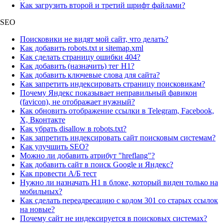
Как загрузить второй и третий шрифт файлами?
SEO
Поисковики не видят мой сайт, что делать?
Как добавить robots.txt и sitemap.xml
Как сделать страницу ошибки 404?
Как добавить (назначить) тег H1?
Как добавить ключевые слова для сайта?
Как запретить индексировать страницу поисковикам?
Почему Яндекс показывает неправильный фавикон
(favicon), не отображает нужный?
Как обновить отображение ссылки в Telegram, Facebook,
X, Вконтакте
Как убрать disallow в robots.txt?
Как запретить индексировать сайт поисковым системам?
Как улучшить SEO?
Можно ли добавить атрибут "hreflang"?
Как добавить сайт в поиск Google и Яндекс?
Как провести А/Б тест
Нужно ли назначать H1 в блоке, который виден только на
мобильных?
Как сделать переадресацию с кодом 301 со старых ссылок
на новые?
Почему сайт не индексируется в поисковых системах?