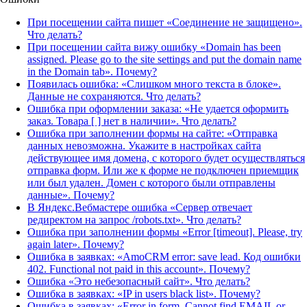
При посещении сайта пишет «Соединение не защищено».
Что делать?
При посещении сайта вижу ошибку «Domain has been
assigned. Please go to the site settings and put the domain name
in the Domain tab». Почему?
Появилась ошибка: «Слишком много текста в блоке».
Данные не сохраняются. Что делать?
Ошибка при оформлении заказа: «Не удается оформить
заказ. Товара [ ] нет в наличии». Что делать?
Ошибка при заполнении формы на сайте: «Отправка
данных невозможна. Укажите в настройках сайта
действующее имя домена, с которого будет осуществляться
отправка форм. Или же к форме не подключен приемщик
или был удален. Домен с которого были отправлены
данные». Почему?
В Яндекс.Вебмастере ошибка «Сервер отвечает
редиректом на запрос /robots.txt». Что делать?
Ошибка при заполнении формы «Error [timeout]. Please, try
again later». Почему?
Ошибка в заявках: «AmoCRM error: save lead. Код ошибки
402. Functional not paid in this account». Почему?
Ошибка «Это небезопасный сайт». Что делать?
Ошибка в заявках: «IP in users black list». Почему?
Ошибка в заявках: «Error in form. Cannot find EMAIL or