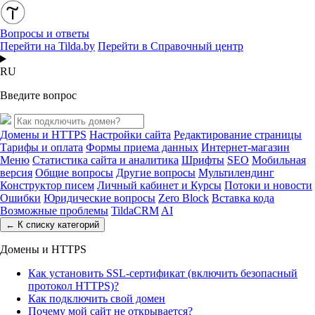
Вопросы и ответы
Перейти на Tilda.by
Перейти в Справочный центр
RU
Введите вопрос
Домены и HTTPS
Настройки сайта
Редактирование страницы
Тарифы и оплата
Формы приема данных
Интернет-магазин
Меню
Статистика сайта и аналитика
Шрифты
SEO
Мобильная
версия
Общие вопросы
Другие вопросы
Мультилендинг
Конструктор писем
Личный кабинет и Курсы
Потоки и новости
Ошибки
Юридические вопросы
Zero Block
Вставка кода
Возможные проблемы
TildaCRM
AI
← К списку категорий
Домены и HTTPS
Как установить SSL-сертификат (включить безопасный
протокол HTTPS)?
Как подключить свой домен
Почему мой сайт не открывается?