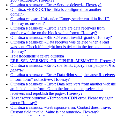
200 - occupied». Почему?
Ошибка в заявках: «Error: Service deleted». Почему?
Ошибка: «ERROR:The Tilda is configured for another
domain»
Ошибка сервиса Unisender "Empty sender email in list '1'".
Почему возникает?
Ошибка в заявках: «Error: There are data receivers from
another website on the block with a form». Почему?
Ошибка в заявках: «Bitrix24 error: invalid_grant». Почему?
Ошибка в заявках: «Data receiver was deleted when a lead
was sent. Check if the right box is ticked in the form content».
Почему?
При посещении сайта ошибка
ERR_SSL_VERSION_OR_CIPHER_MISMATCH. Почему?
Ошибка в заявках: «Error: sberbank: Доступ запрещён». Что
делать?
Ошибка в заявках: «Error: Data didnt send, because Receivers
in form form* not active». Почему?
Ошибка в заявках: «Error: Data receivers from another website
are linked to the form. Go to the form content, select data
receivers and republish the page». Почему?
Появляется ошибка: «Temporary CDN error. Please try again
later.» Почему?
Ошибка в заявках: «Getresponse error. Contact doesnt save:
Custom field invalid: Value is not numeric». Почему?