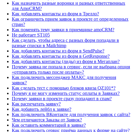
Как назначить разные воронки и разных ответственных
для AmoCRM?
Как добавлять контакты из форм в Трелло?
Как ограничить прием заявок в проекте от определенных
стран?
Как поменять тему заявки в приемщике amoCRM?
Не работает ST105
Как сделать, чтобы адреса с разных форм попадали в
разные списки в Mailchimp
Как добавлять контакты из форм в SendPulse?
Как добавлять контакты из форм в GetResponse?
Как добавлять контакты (лиды) из форм в Мегаплан?
Почему заявка не попала в сервис, если не выбрана опция
«отправлять только после оплаты»?
Как подключить мессенджер МАКС для получения
заявок?
Как сделать тест с помощью блоков квиза QZ101*?
Почему я не могу изменить статус оплаты в Заявках?
Почему заявки в проекте сразу попадают в спам?
Как распечатать заявку?
Как добавить лейбл к заявке?
Как подключить ВКонтакте для получения заявок с сайта?
Чем отличаются Заказы от Заявок?
Как оставить комментарий в заявке?
Как подключить сервис приёма данных к форме на сайте?