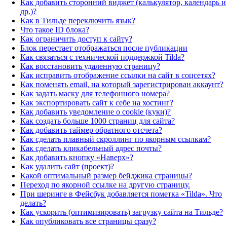
Как добавить сторонний виджет (калькулятор, календарь и
др.)?
Как в Тильде переключить язык?
Что такое ID блока?
Как ограничить доступ к сайту?
Блок перестает отображаться после публикации
Как связаться с технической поддержкой Tilda?
Как восстановить удаленную страницу?
Как исправить отображение ссылки на сайт в соцсетях?
Как поменять email, на который зарегистрирован аккаунт?
Как задать маску для телефонного номера?
Как экспортировать сайт к себе на хостинг?
Как добавить уведомление о cookie (куки)?
Как создать больше 1000 страниц для сайта?
Как добавить таймер обратного отсчета?
Как сделать плавный скроллинг по якорным ссылкам?
Как сделать кликабельный адрес почты?
Как добавить кнопку «Наверх»?
Как удалить сайт (проект)?
Какой оптимальный размер бейджика страницы?
Переход по якорной ссылке на другую страницу.
При шеринге в Фейсбук добавляется пометка «Tilda». Что
делать?
Как ускорить (оптимизировать) загрузку сайта на Тильде?
Как опубликовать все страницы сразу?