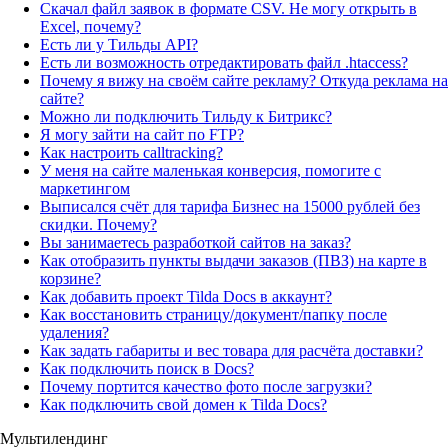
Скачал файл заявок в формате CSV. Не могу открыть в
Excel, почему?
Есть ли у Тильды API?
Есть ли возможность отредактировать файл .htaccess?
Почему я вижу на своём сайте рекламу? Откуда реклама на
сайте?
Можно ли подключить Тильду к Битрикс?
Я могу зайти на сайт по FTP?
Как настроить calltracking?
У меня на сайте маленькая конверсия, помогите с
маркетингом
Выписался счёт для тарифа Бизнес на 15000 рублей без
скидки. Почему?
Вы занимаетесь разработкой сайтов на заказ?
Как отобразить пункты выдачи заказов (ПВЗ) на карте в
корзине?
Как добавить проект Tilda Docs в аккаунт?
Как восстановить страницу/документ/папку после
удаления?
Как задать габариты и вес товара для расчёта доставки?
Как подключить поиск в Docs?
Почему портится качество фото после загрузки?
Как подключить свой домен к Tilda Docs?
Мультилендинг