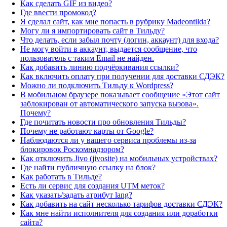
Как сделать GIF из видео?
Где ввести промокод?
Я сделал сайт, как мне попасть в рубрику Madeontilda?
Могу ли я импортировать сайт в Тильду?
Что делать, если забыл почту (логин, аккаунт) для входа?
Не могу войти в аккаунт, выдается сообщение, что
пользователь с таким Email не найден.
Как добавить линию подчёркивания ссылки?
Как включить оплату при получении для доставки СДЭК?
Можно ли подключить Тильду к Wordpress?
В мобильном браузере показывает сообщение «Этот сайт
заблокирован от автоматического запуска вызова».
Почему?
Где почитать новости про обновления Тильды?
Почему не работают карты от Google?
Наблюдаются ли у вашего сервиса проблемы из-за
блокировок Роскомнадзором?
Как отключить Jivo (jivosite) на мобильных устройствах?
Где найти публичную ссылку на блок?
Как работать в Тильде?
Есть ли сервис для создания UTM меток?
Как указать/задать атрибут lang?
Как добавить на сайт несколько тарифов доставки СДЭК?
Как мне найти исполнителя для создания или доработки
сайта?