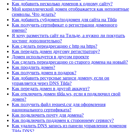
Как добавить несколько доменов к одному сайту?
Мой кириллический домен отображается как непонятные
символы. Что делать?
Как добавить субдомен/поддомен для сайта на Tilda
Как получить сертификат о регистрации доменного
имени?
Я хочу разместить сайт на Тильде, а нужно ли покупать
хостинг дополнительно?
Как сделать переадресацию с http на https?
Как передать домен другому регистратору?
Домен используется в другом проекте
Как сделать переадресацию со старого домена на новый?
Как продлить домен?
Как получить домен в подарок?
Как добавить ресурсные записи домену, если он
управляется через DNS Tilda?
Как передать домен в другой аккаунт?
Как отключить домен tilda.ws, если я подключил свой
домен?
Как получить файл request.csr для оформления
национального сертификата?
Как подключить почту для домена?
Как подключить поддомен к стороннему сервису?
Как удалить DNS запись из панели управления доменом
Tilda DNS?