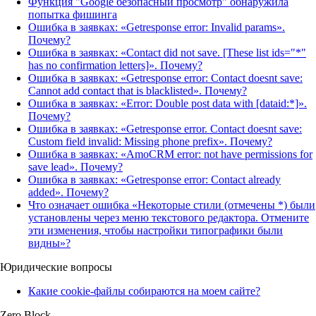
Функция "Google безопасный просмотр" обнаружила
попытка фишинга
Ошибка в заявках: «Getresponse error: Invalid params».
Почему?
Ошибка в заявках: «Contact did not save. [These list ids="*"
has no confirmation letters]». Почему?
Ошибка в заявках: «Getresponse error: Contact doesnt save:
Cannot add contact that is blacklisted». Почему?
Ошибка в заявках: «Error: Double post data with [dataid:*]».
Почему?
Ошибка в заявках: «Getresponse error. Contact doesnt save:
Custom field invalid: Missing phone prefix». Почему?
Ошибка в заявках: «AmoCRM error: not have permissions for
save lead». Почему?
Ошибка в заявках: «Getresponse error: Contact already
added». Почему?
Что означает ошибка «Некоторые стили (отмечены *) были
установлены через меню текстового редактора. Отмените
эти изменения, чтобы настройки типографики были
видны»?
Юридические вопросы
Какие cookie-файлы собираются на моем сайте?
Zero Block