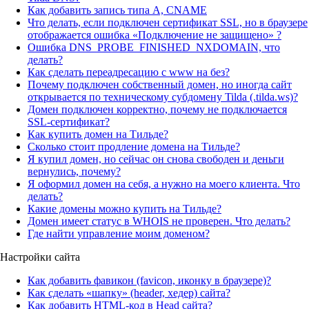
Как добавить запись типа A, CNAME
Что делать, если подключен сертификат SSL, но в браузере
отображается ошибка «Подключение не защищено» ?
Ошибка DNS_PROBE_FINISHED_NXDOMAIN, что
делать?
Как сделать переадресацию с www на без?
Почему подключен собственный домен, но иногда сайт
открывается по техническому субдомену Tilda (.tilda.ws)?
Домен подключен корректно, почему не подключается
SSL-сертификат?
Как купить домен на Тильде?
Сколько стоит продление домена на Тильде?
Я купил домен, но сейчас он снова свободен и деньги
вернулись, почему?
Я оформил домен на себя, а нужно на моего клиента. Что
делать?
Какие домены можно купить на Тильде?
Домен имеет статус в WHOIS не проверен. Что делать?
Где найти управление моим доменом?
Настройки сайта
Как добавить фавикон (favicon, иконку в браузере)?
Как сделать «шапку» (header, хедер) сайта?
Как добавить HTML-код в Head сайта?