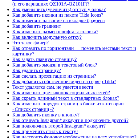
(и его вариациях QZ101A-QZ101F)?
Как уменьшить (увеличить) отступ у блока?
Как добавить иконки из пакета Tilda Icons?
Как поменять название на вкладке браузера
Как добавить градиент
Как изменить размер шрифта заголовка?
Как включить модульную сетку?
Что такое фичер?
Как отразить по горизонтали — поменять местами текст и
картинку?
Как задать главную страницу?
Как добавить эмодзи в текстовый блок?
Как удалить страницу?
Как сделать презентацию из страницы?
Как добавить собственное видео на сервер Tilda?
Текст удаляется сам, не удается ввести
Как изменить цвет иконок социальных сетей?
Как скрыть длинный текст в стандартных блоках?
Как изменить порядок страниц в блоке из категории
«Список страниц»?
Как добавить иконку в кнопку?
Как отвязать Instagram* аккаунт и подключить другой?
Как подключить второй Instagram* аккаунт?
Как применить стиль к тексту?
Как настроить фоновое изображение на всех устройствах?