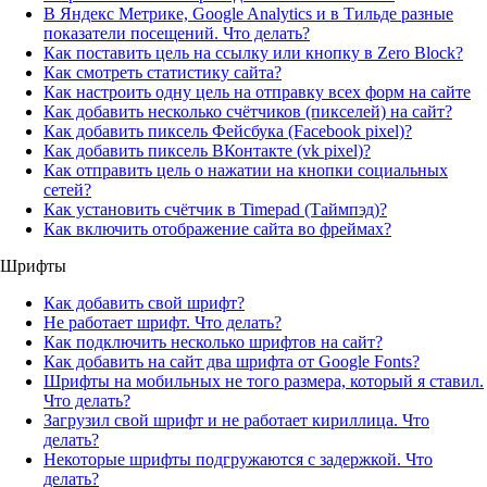
В Яндекс Метрике, Google Analytics и в Тильде разные
показатели посещений. Что делать?
Как поставить цель на ссылку или кнопку в Zero Block?
Как смотреть статистику сайта?
Как настроить одну цель на отправку всех форм на сайте
Как добавить несколько счётчиков (пикселей) на сайт?
Как добавить пиксель Фейсбука (Facebook pixel)?
Как добавить пиксель ВКонтакте (vk pixel)?
Как отправить цель о нажатии на кнопки социальных
сетей?
Как установить счётчик в Timepad (Таймпэд)?
Как включить отображение сайта во фреймах?
Шрифты
Как добавить свой шрифт?
Не работает шрифт. Что делать?
Как подключить несколько шрифтов на сайт?
Как добавить на сайт два шрифта от Google Fonts?
Шрифты на мобильных не того размера, который я ставил.
Что делать?
Загрузил свой шрифт и не работает кириллица. Что
делать?
Некоторые шрифты подгружаются с задержкой. Что
делать?