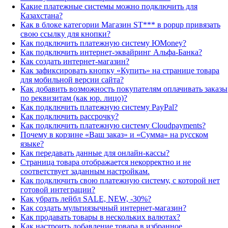
Какие платежные системы можно подключить для
Казахстана?
Как в блоке категории Магазин ST*** в popup привязать
свою ссылку для кнопки?
Как подключить платежную систему ЮMoney?
Как подключить интернет-эквайринг Альфа-Банка?
Как создать интернет-магазин?
Как зафиксировать кнопку «Купить» на странице товара
для мобильной версии сайта?
Как добавить возможность покупателям оплачивать заказы
по реквизитам (как юр. лицо)?
Как подключить платежную систему PayPal?
Как подключить рассрочку?
Как подключить платежную систему Cloudpayments?
Почему в корзине «Ваш заказ» и «Сумма» на русском
языке?
Как передавать данные для онлайн-кассы?
Страница товара отображается некорректно и не
соответствует заданным настройкам.
Как подключить свою платежную систему, с которой нет
готовой интеграции?
Как убрать лейбл SALE, NEW, -30%?
Как создать мультиязычный интернет-магазин?
Как продавать товары в нескольких валютах?
Как настроить добавление товара в избранное