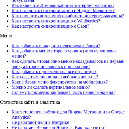
покупателя?
Как включить Личный кабинет интернет-магазина?
Как настроить синхронизацию с Яндекс Маркетом?
Как изменить вид личного кабинета интернет-магазина?
Как настроить синхронизацию с Wildberries?
Как настроить синхронизацию с Ozon?
Меню
Как добавить вкладки и переключать блоки?
Как добавить меню второго уровня (многоуровневое
меню)?
Как сделать, чтобы одно меню накладывалось на первый
блок, а второе появлялось при скролле?
Как добавить одно меню на все страницы?
Как создать меню вида «хлебные крошки»?
Какие блоки меню фиксируются на мобильных?
Можно ли сделать вертикальное меню?
Почему блок меню закрывает часть первого экрана?
Статистика сайта и аналитика
Как установить счётчик для Яндекс Метрики или Google
Analytics?
Не работают цели в Метрике
Не работает Вебвизор Яндекса. Как включить?