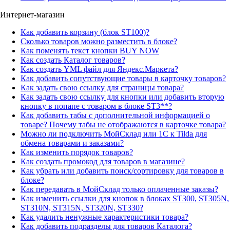
Интернет-магазин
Как добавить корзину (блок ST100)?
Сколько товаров можно разместить в блоке?
Как поменять текст кнопки BUY NOW
Как создать Каталог товаров?
Как создать YML файл для Яндекс.Маркета?
Как добавить сопутствующие товары в карточку товаров?
Как задать свою ссылку для страницы товара?
Как задать свою ссылку для кнопки или добавить вторую
кнопку в попапе с товаром в блоке ST3**?
Как добавить табы с дополнительной информацией о
товаре? Почему табы не отображаются в карточке товара?
Можно ли подключить МойСклад или 1С к Tilda для
обмена товарами и заказами?
Как изменить порядок товаров?
Как создать промокод для товаров в магазине?
Как убрать или добавить поиск/сортировку для товаров в
блоке?
Как передавать в МойСклад только оплаченные заказы?
Как изменить ссылки для кнопок в блоках ST300, ST305N,
ST310N, ST315N, ST320N, ST330?
Как удалить ненужные характеристики товара?
Как добавить подразделы для товаров Каталога?