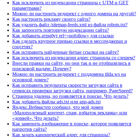
Как исключить из индексации страницы с UTM и GET
параметрами?
Можно ли настроить редирект с одного домена на другой?
Как настроить рекламу своего сайта?
Как удалить файл /sitemap-feeds.xml из файла robots.txt?
Как запросить повторную индексацию сайта?
Как добавить атрибут rel=«nofollow» для ссылки
Как сделать крупное превью ссылки в мессенджерах и
соцсетях?
Как исправить найденные битые ссылки на сайте?
Как исключить из индексации адрес страницы со слешем?
Внесли правки на сайте, но они так и не отобразились в
поисковой выдаче. Почему?
Можно ли настроить редирект с поддомена tilda.ws на
основной домен?
Как исправить результаты скорости загрузки сайта в
сервисах проверки загрузки сайта, например, PageSpeed?
Страница удалена, но появляется в поиске. Что делать?
Как добавить файлы ads.txt или app-ads.txt
Яндекс.Вебмастер сообщил, что мой домен
«Малополезный контент, спам, избыток рекламы» или
«дорвей». Что делать?
Как заменить изображение в поиске, которое появляется
напротив сайта?
Как задать канонический адрес для страницы?