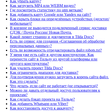
Как убрать капчу?
Как загрузить MP4 или WEBM видео?
Где посмотреть статистику по utm меткам?
Как добавить карту Google или Yandex на сайт?
Как скрыть блоки на определённых устройствах (десктоп/
мобильные)?
В корзине не выводится подключенный сервис доставки
СДЭК / Почта России/ Новая Почта.
Какой лимит страниц и документов в Tilda Docs?
Есть ли сервис для создания «Соглашения об обработке
персональных данных»?
Есть ли возможность отредактировать файл robots.txt?
У меня уже есть сайт в другом конструкторе. Как
перенести сайт в Тильду из другой платформы или
другого конструктора?
Как удалить проект Tilda Docs?
Как ограничить диапазон для доставки?
Для подтверждения нужно загрузить в корень сайта файл.
Как это сделать?
Что делать, если сайт не работает (не открывается)?
Можно ли давать отдельный доступ пользователям к
проектам?
Как сделать бэкап проекта на Тильде?
Как добавить Whatsapp или Viber?
Как восстановить доступ к аккаунту?