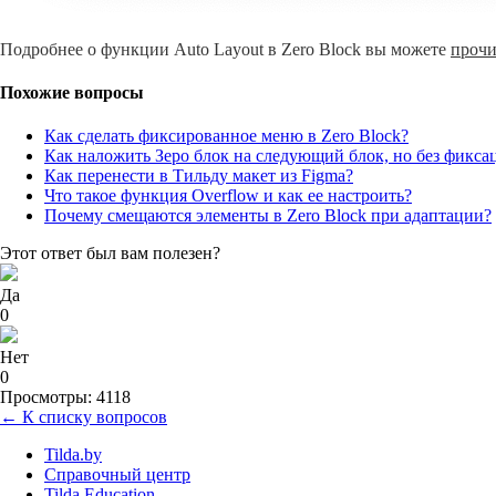
Подробнее о функции Auto Layout в Zero Block вы можете
прочи
Похожие вопросы
Как сделать фиксированное меню в Zero Block?
Как наложить Зеро блок на следующий блок, но без фикса
Как перенести в Тильду макет из Figma?
Что такое функция Overflow и как ее настроить?
Почему смещаются элементы в Zero Block при адаптации?
Этот ответ был вам полезен?
Да
0
Нет
0
Просмотры: 4118
← К списку вопросов
Tilda.by
Справочный центр
Tilda Education