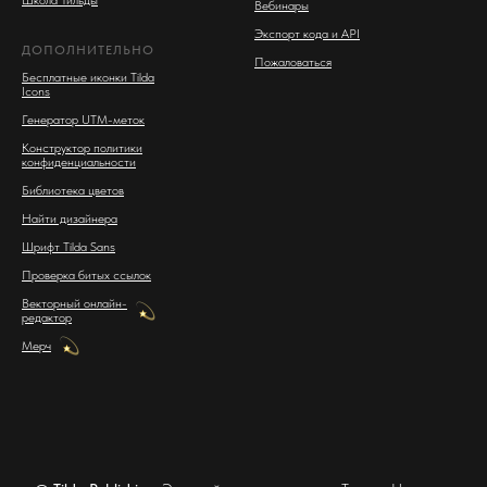
Школа Тильды
Вебинары
Экспорт кода и API
ДОПОЛНИТЕЛЬНО
Пожаловаться
Бесплатные иконки Tilda
Icons
Генератор UTM-меток
Конструктор политики
конфиденциальности
Библиотека цветов
Найти дизайнера
Шрифт Tilda Sans
Проверка битых ссылок
Векторный онлайн-
редактор
Мерч