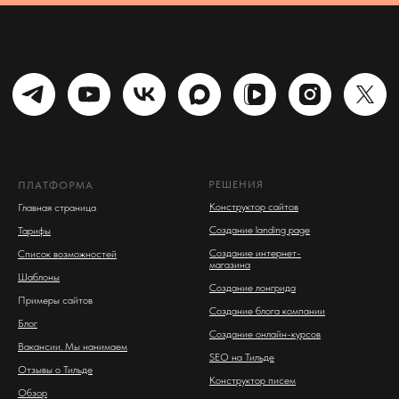
РЕШЕНИЯ
ПЛАТФОРМА
Конструктор сайтов
Главная страница
Создание landing page
Тарифы
Создание интернет-
Список возможностей
магазина
Шаблоны
Создание лонгрида
Примеры сайтов
Создание блога компании
Блог
Создание онлайн-курсов
Вакансии. Мы нанимаем
SEO на Тильде
Отзывы о Тильде
Конструктор писем
Обзор