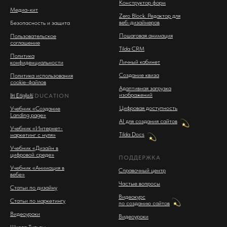
Конструктор форм
Медиа-кит
Zero Block. Редактор для
веб-дизайнеров
Безопасность и защита
Пошаговая анимация
Пользовательское
соглашение
Tilda CRM
Политика
Личный кабинет
конфиденциальности
Создание квиза
Политика использования
cookie-файлов
Адаптивная загрузка
изображений
In English
TILDA EDUCATION
Цифровая доступность
Учебник «Создание
Landing page»
AI для создания сайтов
Учебник «Интернет-
Tilda Docs
маркетинг с нуля»
Учебник «Дизайн в
цифровой среде»
ПОДДЕРЖКА
Учебник «Анимация в
Справочный центр
вебе»
Частые вопросы
Статьи по дизайну
Видеокурс
Статьи по маркетингу
по созданию сайтов
Видеоуроки
Видеоуроки