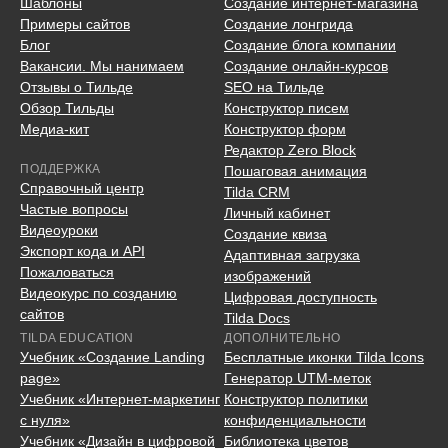
Шаблоны
Создание интернет-магазина
Примеры сайтов
Создание лонгрида
Блог
Создание блога компании
Вакансии. Мы нанимаем
Создание онлайн-курсов
Отзывы о Тильде
SEO на Тильде
Обзор Тильды
Конструктор писем
Медиа-кит
Конструктор форм
Редактор Zero Block
ПОДДЕРЖКА
Пошаговая анимация
Справочный центр
Tilda CRM
Частые вопросы
Личный кабинет
Видеоуроки
Создание квиза
Экспорт кода и API
Адаптивная загрузка
Пожаловаться
изображений
Видеокурс по созданию
Цифровая доступность
сайтов
Tilda Docs
TILDA EDUCATION
ДОПОЛНИТЕЛЬНО
Учебник «Создание Landing
Бесплатные иконки Tilda Icons
page»
Генератор UTM-меток
Учебник «Интернет-маркетинг
Конструктор политики
с нуля»
конфиденциальности
Учебник «Дизайн в цифровой
Библиотека цветов