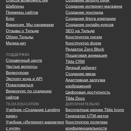
Шаблоны
Создание интернет-магазина
Примеры сайтов
Создание лонгрида
Блог
Создание блога компании
Вакансии. Мы нанимаем
Создание онлайн-курсов
Отзывы о Тильде
SEO на Тильде
Обзор Тильды
Конструктор писем
Медиа-кит
Конструктор форм
Редактор Zero Block
ПОДДЕРЖКА
Пошаговая анимация
Справочный центр
Tilda CRM
Частые вопросы
Личный кабинет
Видеоуроки
Создание квиза
Экспорт кода и API
Адаптивная загрузка
Пожаловаться
изображений
Видеокурс по созданию
Цифровая доступность
сайтов
Tilda Docs
TILDA EDUCATION
ДОПОЛНИТЕЛЬНО
Учебник «Создание Landing
Бесплатные иконки Tilda Icons
page»
Генератор UTM-меток
Учебник «Интернет-маркетинг
Конструктор политики
с нуля»
конфиденциальности