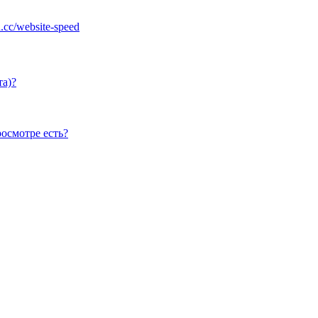
da.cc/website-speed
та)?
осмотре есть?