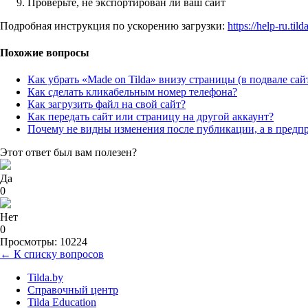
Проверьте, не экспортирован ли ваш сайт
Подробная инструкция по ускорению загрузки:
https://help-ru.til
Похожие вопросы
Как убрать «Made on Tilda» внизу страницы (в подвале сай
Как сделать кликабельным номер телефона?
Как загрузить файл на свой сайт?
Как передать сайт или страницу на другой аккаунт?
Почему не видны изменения после публикации, а в предпр
Этот ответ был вам полезен?
Да
0
Нет
0
Просмотры: 10224
← К списку вопросов
Tilda.by
Справочный центр
Tilda Education