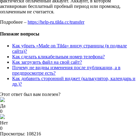
фактически оплаченный аккаунт. Аккаунт, в котором
активирован бесплатный пробный период или промокод,
оплаченным не считается.
Подробнее –
https://help-ru.tilda.cc/transfer
Похожие вопросы
Как убрать «Made on Tilda» внизу страницы (в подвале
сайта)?
Как сделать кликабельным номер телефона?
Как загрузить файл на свой сайт?
Почему не видны изменения после публикации, а в
предпросмотре есть?
Как добавить сторонний виджет (калькулятор, календарь и
др.)?
Этот ответ был вам полезен?
Да
0
Нет
0
Просмотры: 108216