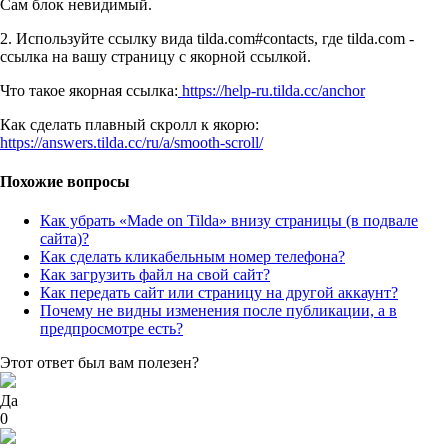
Сам блок невидимый.
2. Используйте ссылку вида tilda.com#contacts, где tilda.com -
ссылка на вашу страницу с якорной ссылкой.
Что такое якорная ссылка:
https://help-ru.tilda.cc/anchor
Как сделать плавный скролл к якорю:
https://answers.tilda.cc/ru/a/smooth-scroll/
Похожие вопросы
Как убрать «Made on Tilda» внизу страницы (в подвале
сайта)?
Как сделать кликабельным номер телефона?
Как загрузить файл на свой сайт?
Как передать сайт или страницу на другой аккаунт?
Почему не видны изменения после публикации, а в
предпросмотре есть?
Этот ответ был вам полезен?
Да
0