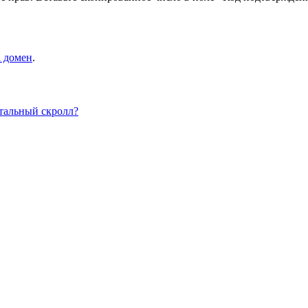
а домен
.
нтальный скролл?