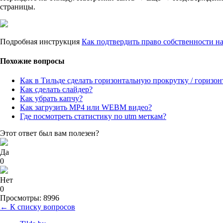
страницы.
Подробная инструкция
Как подтвердить право собственности н
Похожие вопросы
Как в Тильде сделать горизонтальную прокрутку / горизо
Как сделать слайдер?
Как убрать капчу?
Как загрузить MP4 или WEBM видео?
Где посмотреть статистику по utm меткам?
Этот ответ был вам полезен?
Да
0
Нет
0
Просмотры: 8996
← К списку вопросов