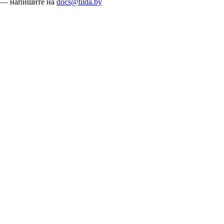
— напишите на
docs@tilda.by