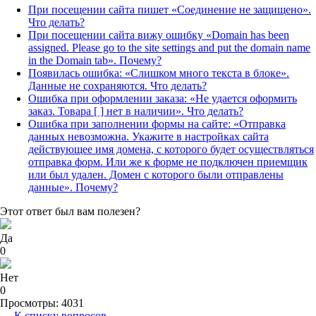
При посещении сайта пишет «Соединение не защищено».
Что делать?
При посещении сайта вижу ошибку «Domain has been
assigned. Please go to the site settings and put the domain name
in the Domain tab». Почему?
Появилась ошибка: «Слишком много текста в блоке».
Данные не сохраняются. Что делать?
Ошибка при оформлении заказа: «Не удается оформить
заказ. Товара [ ] нет в наличии». Что делать?
Ошибка при заполнении формы на сайте: «Отправка
данных невозможна. Укажите в настройках сайта
действующее имя домена, с которого будет осуществляться
отправка форм. Или же к форме не подключен приемщик
или был удален. Домен с которого были отправлены
данные». Почему?
Этот ответ был вам полезен?
Да
0
Нет
0
Просмотры: 4031
← К списку вопросов