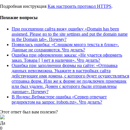
Подробная инструкция
Как настроить протокол HTTPS
.
Похожие вопросы
При посещении сайта вижу ошибку «Domain has been
assigned. Please go to the site settings and put the domain name
in the Domain tab». Почему?
Появилась ошибка: «Слишком много текста в блоке».
Данные не сохраняются. Что делать?
Ошибка при оформлении заказа: «Не удается оформить
заказ. Товара [ ] нет в наличии». Что делать?
Ошибка при заполнении формы на сайте: «Отправка
данных невозможна. Укажите в настройках сайта
действующее имя домена, с которого будет осуществляться
отправка форм. Или же к форме не подключен приемщик
или был удален. Домен с которого были отправлены
данные». Почему?
В Яндекс.Вебмастере ошибка «Сервер отвечает
редиректом на запрос /robots.txt». Что делать?
Этот ответ был вам полезен?
Да
0