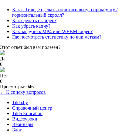
Как в Тильде сделать горизонтальную прокрутку /
горизонтальный скролл?
Как сделать слайдер?
Как убрать капчу?
Как загрузить MP4 или WEBM видео?
Где посмотреть статистику по utm меткам?
Этот ответ был вам полезен?
Да
0
Нет
0
Просмотры: 946
← К списку вопросов
Tilda.by
Справочный центр
Tilda Education
Видеоуроки
Вебинары
Блог