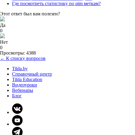
Где посмотреть статистику по utm меткам?
Этот ответ был вам полезен?
Да
0
Нет
0
Просмотры: 4388
← К списку вопросов
Tilda.by
Справочный центр
Tilda Education
Видеоуроки
Вебинары
Блог