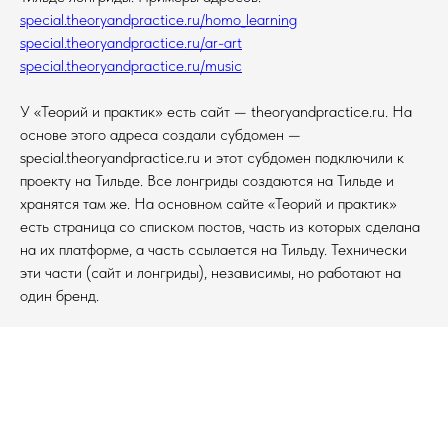
special.theoryandpractice.ru/homo_learning
special.theoryandpractice.ru/ar-art
special.theoryandpractice.ru/music
У «Теорий и практик» есть сайт — theoryandpractice.ru. На
основе этого адреса создали субдомен —
special.theoryandpractice.ru и этот субдомен подключили к
проекту на Тильде. Все лонгриды создаются на Тильде и
хранятся там же. На основном сайте «Теорий и практик»
есть страница со списком постов, часть из которых сделана
на их платформе, а часть ссылается на Тильду. Технически
эти части (сайт и лонгриды), независимы, но работают на
один бренд.