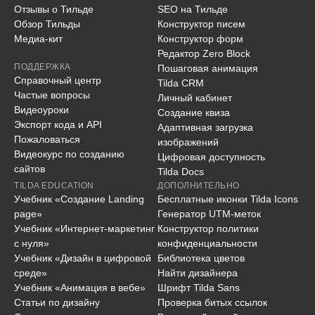
Отзывы о Тильде
SEO на Тильде
Обзор Тильды
Конструктор писем
Медиа-кит
Конструктор форм
Редактор Zero Block
ПОДДЕРЖКА
Пошаговая анимация
Справочный центр
Tilda CRM
Частые вопросы
Личный кабинет
Видеоуроки
Создание квиза
Экспорт кода и API
Адаптивная загрузка
Пожаловаться
изображений
Видеокурс по созданию
Цифровая доступность
сайтов
Tilda Docs
TILDA EDUCATION
ДОПОЛНИТЕЛЬНО
Учебник «Создание Landing
Бесплатные иконки Tilda Icons
page»
Генератор UTM-меток
Учебник «Интернет-маркетинг
Конструктор политики
с нуля»
конфиденциальности
Учебник «Дизайн в цифровой
Библиотека цветов
среде»
Найти дизайнера
Учебник «Анимация в вебе»
Шрифт Tilda Sans
Статьи по дизайну
Проверка битых ссылок